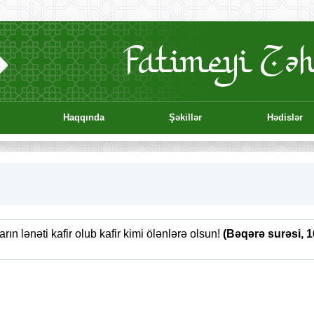
Haqqında
Şəkillər
Hədislər
rın lənəti kafir olub kafir kimi ölənlərə olsun!
(Bəqərə surəsi, 1