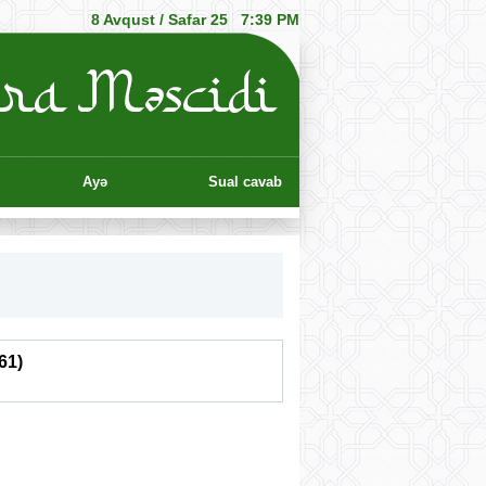
8 Avqust /
Safar 25
7:39 PM
Ayə
Sual cavab
61)