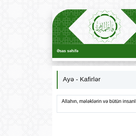
Əsas səhifə
Ayə - Kafirlər
Allahın, mələklərin və bütün insanla