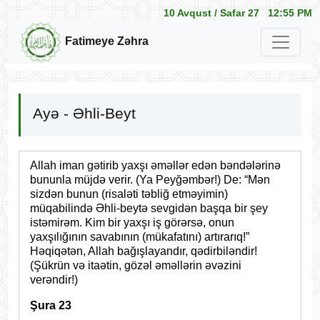
10 Avqust /
Safar 27
12:55 PM
Fatimeye Zəhra
Ayə - Əhli-Beyt
Allah iman gətirib yaxşı əməllər edən bəndələrinə
bununla müjdə verir. (Ya Peyğəmbər!) De: “Mən
sizdən bunun (risaləti təbliğ etməyimin)
müqabilində Əhli-beytə sevgidən başqa bir şey
istəmirəm. Kim bir yaxşı iş görərsə, onun
yaxşılığının savabının (mükafatını) artırarıq!”
Həqiqətən, Allah bağışlayandır, qədirbiləndir!
(Şükrün və itaətin, gözəl əməllərin əvəzini
verəndir!)
Şura 23