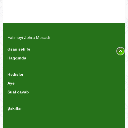
Fatimeyi Zəhra Məscidi
Əsas səhifə
Haqqında
Hədislər
Ayə
Sual cavab
Şəkillər