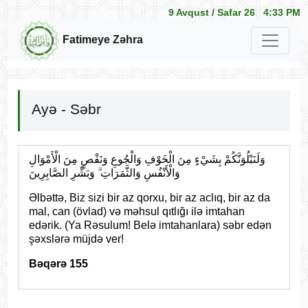
9 Avqust /
Safar 26
4:33 PM
Fatimeye Zəhra
Ayə - Səbr
وَلَنَبْلُوَنَّكُمْ بِشَيْءٍ مِنَ الْخَوْفِ وَالْجُوعِ وَنَقْصٍ مِنَ الْأَمْوَالِ
وَالْأَنْفُسِ وَالثَّمَرَاتِ ۗ وَبَشِّرِ الصَّابِرِينَ
Əlbəttə, Biz sizi bir az qorxu, bir az aclıq, bir az da
mal, can (övlad) və məhsul qıtlığı ilə imtahan
edərik. (Ya Rəsulum! Belə imtahanlara) səbr edən
şəxslərə müjdə ver!
Bəqərə 155