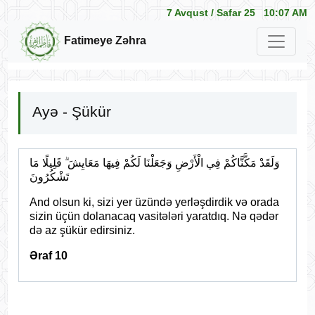
7 Avqust /
Safar 25
10:07 AM
Fatimeye Zəhra
Ayə - Şükür
وَلَقَدْ مَكَّنَّاكُمْ فِي الْأَرْضِ وَجَعَلْنَا لَكُمْ فِيهَا مَعَايِشَ ۗ قَلِيلًا مَا
تَشْكُرُونَ
And olsun ki, sizi yer üzündə yerləşdirdik və orada
sizin üçün dolanacaq vasitələri yaratdıq. Nə qədər
də az şükür edirsiniz.
Əraf 10